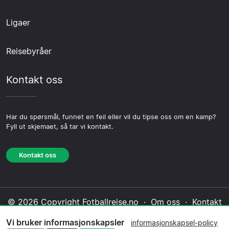
Ligaer
Reisebyråer
Kontakt oss
Har du spørsmål, funnet en feil eller vil du tipse oss om en kamp?
Fyll ut skjemaet, så tar vi kontakt.
Kontakt oss
© 2026 Copyright Fotballreise.no ·
Om oss
·
Kontakt
oss
·
Personvernerklæring
·
Informasjonskapsel-
Vi bruker informasjonskapsler
informasjonskapsel-policy
policy
·
Redaksjonell policy