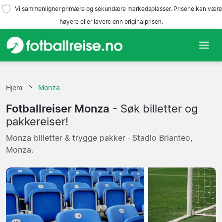
Vi sammenligner primære og sekundære markedsplasser. Prisene kan være
høyere eller lavere enn originalprisen.
Hjem
Hjem
Monza
Lag
Fotballreiser Monza
- Søk billetter og
Ligaer
pakkereiser!
Monza billetter & trygge pakker · Stadio Brianteo,
Reisebyråer
Monza.