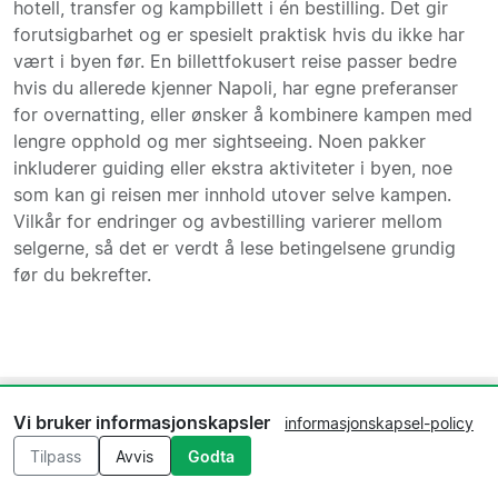
hotell, transfer og kampbillett i én bestilling. Det gir
forutsigbarhet og er spesielt praktisk hvis du ikke har
vært i byen før. En billettfokusert reise passer bedre
hvis du allerede kjenner Napoli, har egne preferanser
for overnatting, eller ønsker å kombinere kampen med
lengre opphold og mer sightseeing. Noen pakker
inkluderer guiding eller ekstra aktiviteter i byen, noe
som kan gi reisen mer innhold utover selve kampen.
Vilkår for endringer og avbestilling varierer mellom
selgerne, så det er verdt å lese betingelsene grundig
før du bekrefter.
Vi bruker informasjonskapsler
informasjonskapsel-policy
Napolis rivaliteter
Tilpass
Avvis
Godta
Napoli sin klart største rivalitet er mot
Juventus
, et