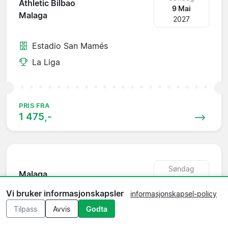
Athletic Bilbao
9 Mai
Malaga
2027
Estadio San Mamés
La Liga
PRIS FRA
1 475,-
Søndag
Malaga
16 Mai
Celta Vigo
2027
Vi bruker informasjonskapsler
informasjonskapsel-policy
Tilpass
Avvis
Godta
Estadio La Rosaleda