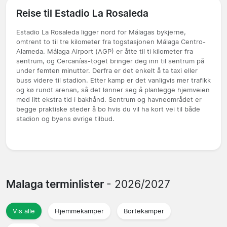
Reise til Estadio La Rosaleda
Estadio La Rosaleda ligger nord for Málagas bykjerne,
omtrent to til tre kilometer fra togstasjonen Málaga Centro-
Alameda. Málaga Airport (AGP) er åtte til ti kilometer fra
sentrum, og Cercanías-toget bringer deg inn til sentrum på
under femten minutter. Derfra er det enkelt å ta taxi eller
buss videre til stadion. Etter kamp er det vanligvis mer trafikk
og kø rundt arenan, så det lønner seg å planlegge hjemveien
med litt ekstra tid i bakhånd. Sentrum og havneområdet er
begge praktiske steder å bo hvis du vil ha kort vei til både
stadion og byens øvrige tilbud.
Malaga terminlister
- 2026/2027
Vis alle
Hjemmekamper
Bortekamper