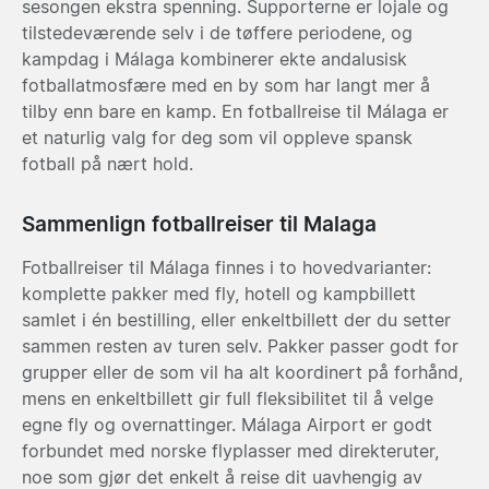
sesongen ekstra spenning. Supporterne er lojale og
tilstedeværende selv i de tøffere periodene, og
kampdag i Málaga kombinerer ekte andalusisk
fotballatmosfære med en by som har langt mer å
tilby enn bare en kamp. En fotballreise til Málaga er
et naturlig valg for deg som vil oppleve spansk
fotball på nært hold.
Sammenlign fotballreiser til Malaga
Fotballreiser til Málaga finnes i to hovedvarianter:
komplette pakker med fly, hotell og kampbillett
samlet i én bestilling, eller enkeltbillett der du setter
sammen resten av turen selv. Pakker passer godt for
grupper eller de som vil ha alt koordinert på forhånd,
mens en enkeltbillett gir full fleksibilitet til å velge
egne fly og overnattinger. Málaga Airport er godt
forbundet med norske flyplasser med direkteruter,
noe som gjør det enkelt å reise dit uavhengig av