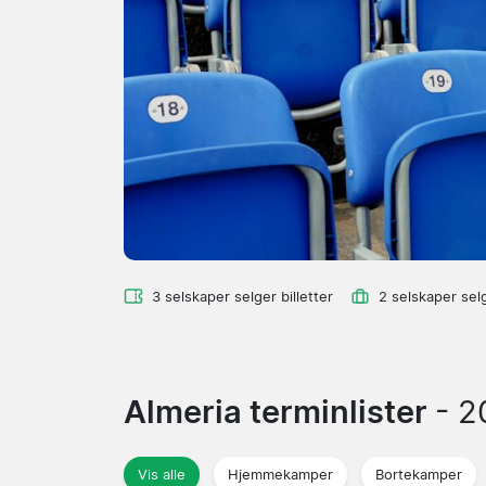
3 selskaper selger billetter
2 selskaper sel
Almeria terminlister
- 
Vis alle
Hjemmekamper
Bortekamper