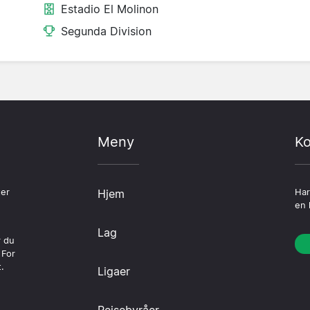
Estadio El Molinon
Segunda Division
Meny
Ko
ter
Hjem
Har
en 
Lag
r du
 For
.
Ligaer
Reisebyråer