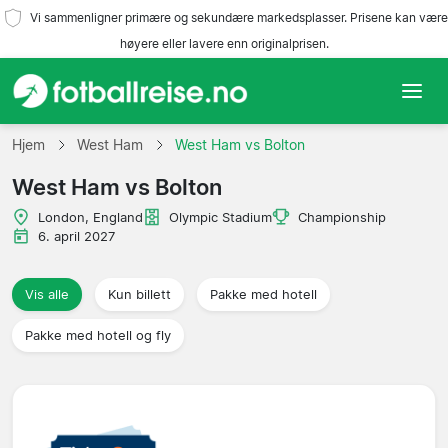
Vi sammenligner primære og sekundære markedsplasser. Prisene kan være
høyere eller lavere enn originalprisen.
Hjem
Hjem
West Ham
West Ham vs Bolton
West Ham vs Bolton
Lag
London, England
Olympic Stadium
Championship
Ligaer
6. april 2027
Reisebyråer
Vis alle
Kun billett
Pakke med hotell
Pakke med hotell og fly