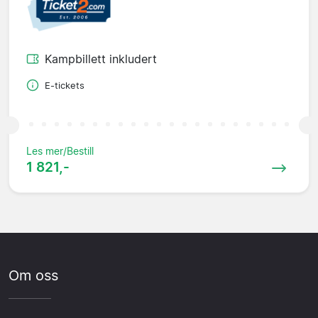
Kampbillett inkludert
E-tickets
Les mer/Bestill
1 821,-
Om oss