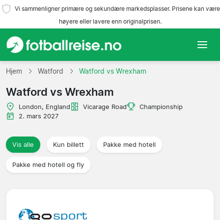
Vi sammenligner primære og sekundære markedsplasser. Prisene kan være
høyere eller lavere enn originalprisen.
Hjem
Hjem
Watford
Watford vs Wrexham
Watford vs Wrexham
Lag
London, England
Vicarage Road
Championship
Ligaer
2. mars 2027
Reisebyråer
Vis alle
Kun billett
Pakke med hotell
Pakke med hotell og fly