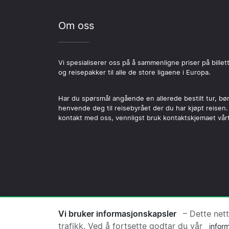
Om oss
Vi spesialiserer oss på å sammenligne priser på billet
og reisepakker til alle de store ligaene i Europa.
Har du spørsmål angående en allerede bestilt tur, bø
henvende deg til reisebyrået der du har kjøpt reisen.
kontakt med oss, vennligst bruk kontaktskjemaet vårt
© 2026 Copyright Fotballreise.no ·
Vi bruker informasjonskapsler
– Dette net
trafikk. Ved å fortsette godtar du vår
infor