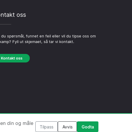
ntakt oss
 du spørsmål, funnet en feil eller vil du tipse oss om
kamp? Fyll ut skjemaet, så tar vi kontakt.
Kontakt oss
nskapsel-policy
·
Redaksjonell policy
sen din og måle
Tilpass
Avvis
Godta