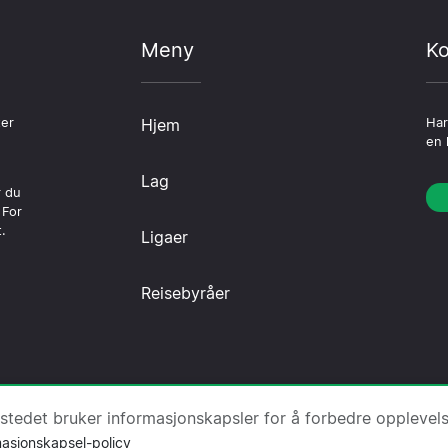
Meny
Ko
ter
Hjem
Har
en 
Lag
r du
 For
.
Ligaer
Reisebyråer
Om oss
·
Kontakt oss
·
Personvernerklæring
·
Informasjo
tstedet bruker informasjonskapsler for å forbedre opplevel
masjonskapsel-policy