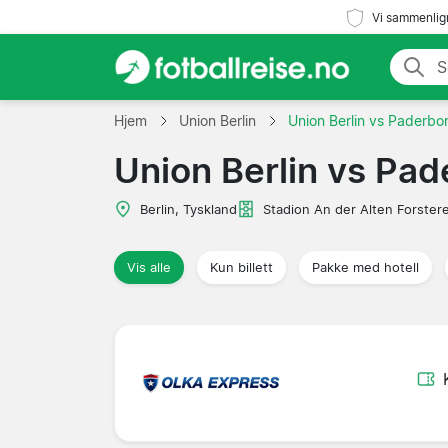
Vi sammenlign
Hjem
Union Berlin
Union Berlin vs Paderbo
Union Berlin vs Pad
Berlin, Tyskland
Stadion An der Alten Forstere
Vis alle
Kun billett
Pakke med hotell