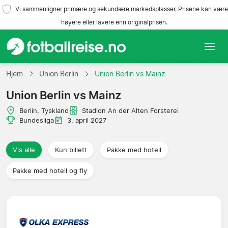
Vi sammenligner primære og sekundære markedsplasser. Prisene kan være
høyere eller lavere enn originalprisen.
Hjem
Hjem
Union Berlin
Union Berlin vs Mainz
Union Berlin vs Mainz
Lag
Berlin, Tyskland
Stadion An der Alten Forsterei
Ligaer
Bundesliga
3. april 2027
Reisebyråer
Vis alle
Kun billett
Pakke med hotell
Pakke med hotell og fly