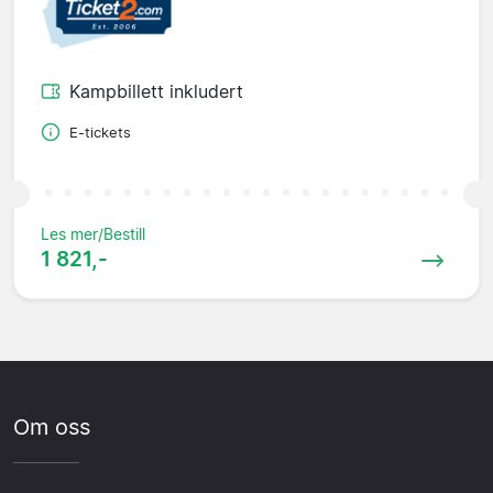
Kampbillett inkludert
E-tickets
Les mer/Bestill
1 821,-
Om oss