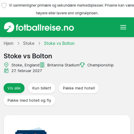
Vi sammenligner primære og sekundære markedsplasser. Prisene kan være
høyere eller lavere enn originalprisen.
Hjem
Hjem
Stoke
Stoke vs Bolton
Stoke vs Bolton
Lag
Stoke, England
Britannia Stadium
Championship
Ligaer
27. februar 2027
Reisebyråer
Vis alle
Kun billett
Pakke med hotell
Pakke med hotell og fly