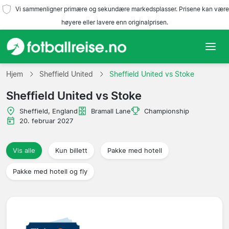
Vi sammenligner primære og sekundære markedsplasser. Prisene kan være
høyere eller lavere enn originalprisen.
Hjem
Hjem
Sheffield United
Sheffield United vs Stoke
Sheffield United vs Stoke
Lag
Sheffield, England
Bramall Lane
Championship
Ligaer
20. februar 2027
Reisebyråer
Vis alle
Kun billett
Pakke med hotell
Pakke med hotell og fly