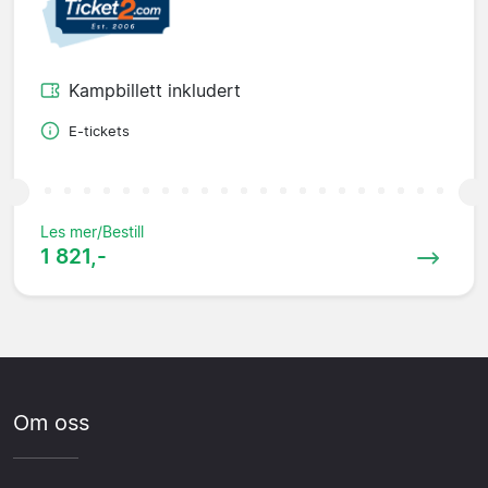
Kampbillett inkludert
E-tickets
Les mer/Bestill
1 821,-
Om oss