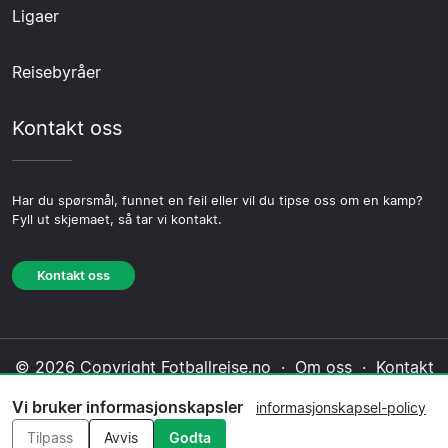
Ligaer
Reisebyråer
Kontakt oss
Har du spørsmål, funnet en feil eller vil du tipse oss om en kamp?
Fyll ut skjemaet, så tar vi kontakt.
Kontakt oss
© 2026 Copyright Fotballreise.no ·
Om oss
·
Kontakt
oss
·
Personvernerklæring
·
Informasjonskapsel-
Vi bruker informasjonskapsler
informasjonskapsel-policy
policy
·
Redaksjonell policy
Tilpass
Avvis
Godta