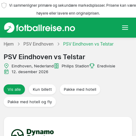
Vi sammenligner primære og sekundære markedsplasser. Prisene kan være
høyere eller lavere enn originalprisen.
Hjem
Hjem
PSV Eindhoven
PSV Eindhoven vs Telstar
PSV Eindhoven vs Telstar
Lag
Eindhoven, Nederland
Philips Stadion
Eredivisie
Ligaer
12. desember 2026
Reisebyråer
Vis alle
Kun billett
Pakke med hotell
Pakke med hotell og fly