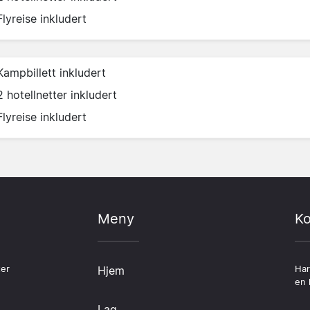
Flyreise inkludert
Kampbillett inkludert
2 hotellnetter inkludert
Flyreise inkludert
Meny
Ko
ter
Hjem
Har
en 
Lag