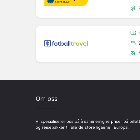
Om oss
Vi spesialiserer oss på å sammenligne priser på billet
og reisepakker til alle de store ligaene i Europa.