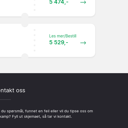
5 474,-
Les mer/Bestill
5 529,-
ntakt oss
 du spørsmål, funnet en feil eller vil du tipse oss om
kamp? Fyll ut skjemaet, så tar vi kontakt.