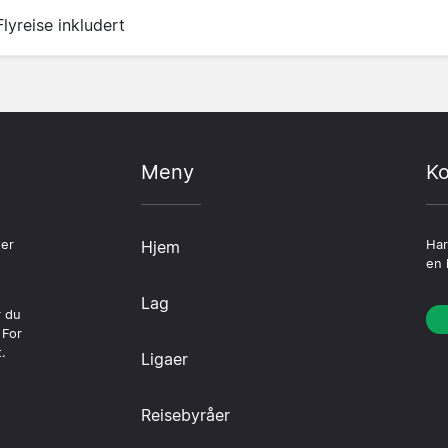
Flyreise inkludert
Meny
Ko
ter
Hjem
Har
en 
Lag
r du
 For
.
Ligaer
Reisebyråer