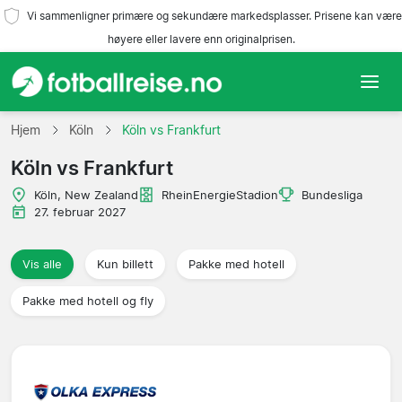
Vi sammenligner primære og sekundære markedsplasser. Prisene kan være
høyere eller lavere enn originalprisen.
Hjem
Hjem
Köln
Köln vs Frankfurt
Köln vs Frankfurt
Lag
Köln, New Zealand
RheinEnergieStadion
Bundesliga
Ligaer
27. februar 2027
Reisebyråer
Vis alle
Kun billett
Pakke med hotell
Pakke med hotell og fly