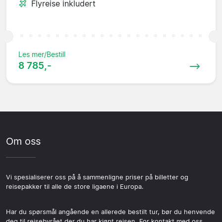
Flyreise inkludert
Les mer/Bestill
8 785,-
Om oss
Vi spesialiserer oss på å sammenligne priser på billetter og
reisepakker til alle de store ligaene i Europa.
Har du spørsmål angående en allerede bestilt tur, bør du henvende
deg til reisebyrået der du har kjøpt reisen. For kontakt med oss,