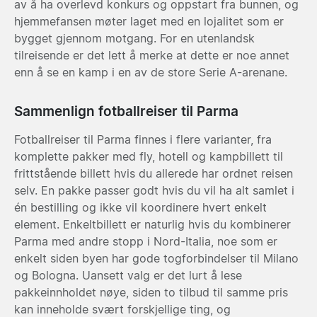
av å ha overlevd konkurs og oppstart fra bunnen, og
hjemmefansen møter laget med en lojalitet som er
bygget gjennom motgang. For en utenlandsk
tilreisende er det lett å merke at dette er noe annet
enn å se en kamp i en av de store Serie A-arenane.
Sammenlign fotballreiser til Parma
Fotballreiser til Parma finnes i flere varianter, fra
komplette pakker med fly, hotell og kampbillett til
frittstående billett hvis du allerede har ordnet reisen
selv. En pakke passer godt hvis du vil ha alt samlet i
én bestilling og ikke vil koordinere hvert enkelt
element. Enkeltbillett er naturlig hvis du kombinerer
Parma med andre stopp i Nord-Italia, noe som er
enkelt siden byen har gode togforbindelser til Milano
og Bologna. Uansett valg er det lurt å lese
pakkeinnholdet nøye, siden to tilbud til samme pris
kan inneholde svært forskjellige ting, og