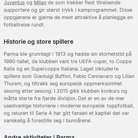
Juventus
og
Milan
de som trekker flest tilreisende
supportere og gir størst trykk i kamprogrammet. Disse
oppgjørene er gjerne de mest attraktive å planlegge en
fotballreise rundt.
Historie og store spillere
Parma ble grunnlagt i 1913 og hadde sin storhetstid på
1990-tallet, da klubben vant tre UEFA-cuper, to Coppa
Italia og en Supercoppa Italiana. Laget inkluderte
spillere som Gianluigi Buffon, Fabio Cannavaro og Lilian
Thuram, og tiltrakk seg europeisk oppmerksomhet
sesong etter sesong. I 2015 gikk klubben konkurs og
måtte starte fra fjerde divisjon. Det er en av de mer
usedvanlige historiene i moderne europeisk toppfotball,
og returen til Serie A har gitt fansen et kapitel det var
vanskelig å forestille seg i bunnårene.
Andre aktiviteter i Parma