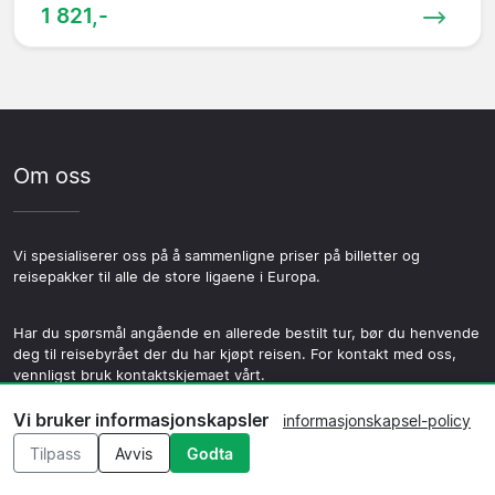
1 821,-
Om oss
Vi spesialiserer oss på å sammenligne priser på billetter og
reisepakker til alle de store ligaene i Europa.
Har du spørsmål angående en allerede bestilt tur, bør du henvende
deg til reisebyrået der du har kjøpt reisen. For kontakt med oss,
vennligst bruk kontaktskjemaet vårt.
Vi bruker informasjonskapsler
informasjonskapsel-policy
Tilpass
Avvis
Godta
Meny