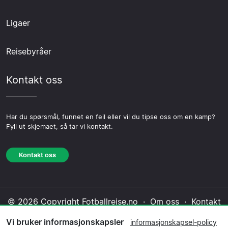
Ligaer
Reisebyråer
Kontakt oss
Har du spørsmål, funnet en feil eller vil du tipse oss om en kamp?
Fyll ut skjemaet, så tar vi kontakt.
Kontakt oss
© 2026 Copyright Fotballreise.no ·
Om oss
·
Kontakt
oss
·
Personvernerklæring
·
Informasjonskapsel-
Vi bruker informasjonskapsler
informasjonskapsel-policy
policy
·
Redaksjonell policy