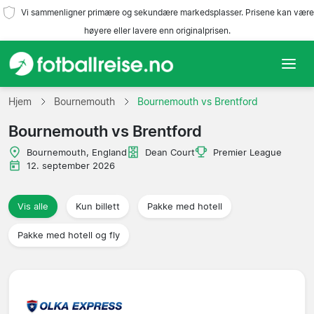
Vi sammenligner primære og sekundære markedsplasser. Prisene kan være
høyere eller lavere enn originalprisen.
Hjem
Hjem
Bournemouth
Bournemouth vs Brentford
Bournemouth vs Brentford
Lag
Bournemouth, England
Dean Court
Premier League
Ligaer
12. september 2026
Reisebyråer
Vis alle
Kun billett
Pakke med hotell
Pakke med hotell og fly