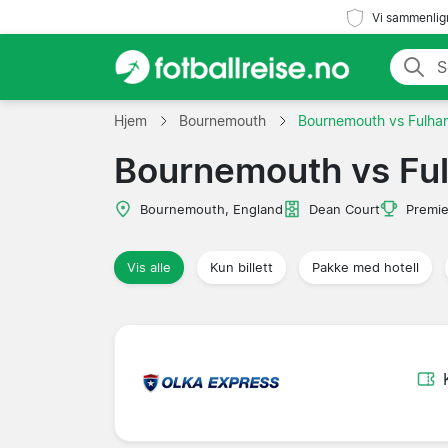
Vi sammenlign
Hjem
Bournemouth
Bournemouth vs Fulha
Bournemouth vs Fu
Bournemouth, England
Dean Court
Premie
Vis alle
Kun billett
Pakke med hotell