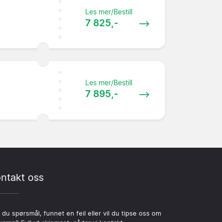
Les mer/Bestill
7 825,-
Les mer/Bestill
7 895,-
ntakt oss
 du spørsmål, funnet en feil eller vil du tipse oss om