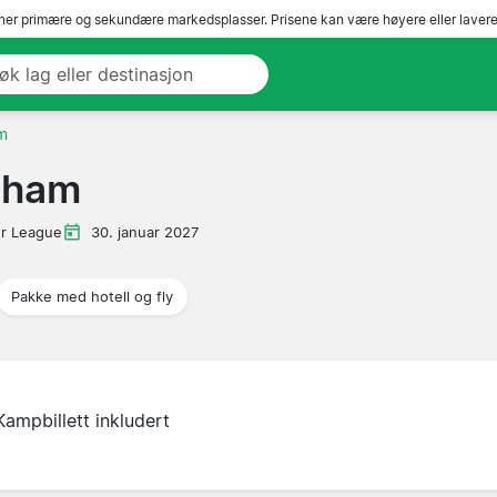
er primære og sekundære markedsplasser. Prisene kan være høyere eller lavere 
m
lham
r League
30. januar 2027
Pakke med hotell og fly
Kampbillett inkludert