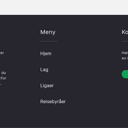
Meny
Ko
ter
Hjem
Har
en 
Lag
r du
 For
.
Ligaer
Reisebyråer