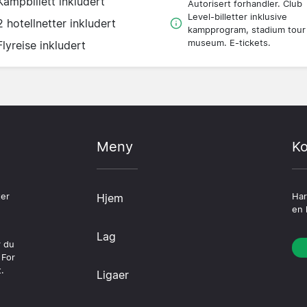
Kampbillett inkludert
Autorisert forhandler. Club
Level-billetter inklusive
2 hotellnetter inkludert
kampprogram, stadium tour
museum. E-tickets.
Flyreise inkludert
Meny
Ko
ter
Hjem
Har
en 
Lag
r du
 For
.
Ligaer