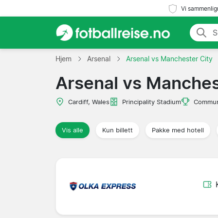
Vi sammenlign
Hjem
Arsenal
Arsenal vs Manchester City
Arsenal vs Manches
Cardiff, Wales
Principality Stadium
Communi
Vis alle
Kun billett
Pakke med hotell