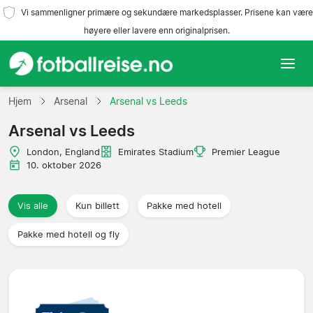
Vi sammenligner primære og sekundære markedsplasser. Prisene kan være
høyere eller lavere enn originalprisen.
Hjem
Hjem
Arsenal
Arsenal vs Leeds
Arsenal vs Leeds
Lag
London, England
Emirates Stadium
Premier League
Ligaer
10. oktober 2026
Reisebyråer
Vis alle
Kun billett
Pakke med hotell
Pakke med hotell og fly