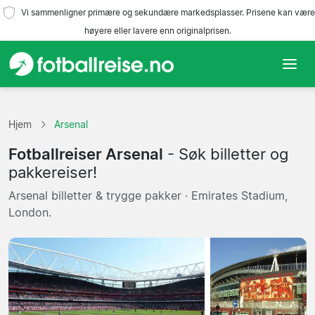
Vi sammenligner primære og sekundære markedsplasser. Prisene kan være
høyere eller lavere enn originalprisen.
Hjem
Hjem
Arsenal
Lag
Fotballreiser Arsenal
- Søk billetter og
Ligaer
pakkereiser!
Arsenal billetter & trygge pakker · Emirates Stadium,
Reisebyråer
London.