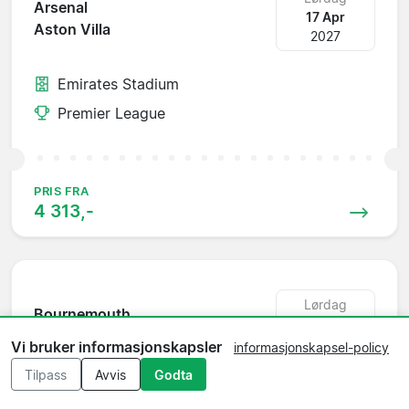
Arsenal
17 Apr
Aston Villa
2027
Emirates Stadium
Premier League
PRIS FRA
4 313,-
Lørdag
Bournemouth
24 Apr
Arsenal
2027
Vi bruker informasjonskapsler
informasjonskapsel-policy
Tilpass
Avvis
Godta
Dean Court