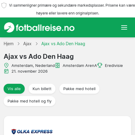
Vi sammenligner primære og sekundære markedsplasser. Prisene kan være
høyere eller lavere enn originalprisen.
Hjem
Hjem
Ajax
Ajax vs Ado Den Haag
Ajax vs Ado Den Haag
Lag
Amsterdam, Nederland
Amsterdam ArenA
Eredivisie
Ligaer
21. november 2026
Reisebyråer
Vis alle
Kun billett
Pakke med hotell
Pakke med hotell og fly