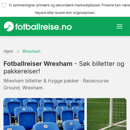
Vi sammenligner primære og sekundære markedsplasser. Prisene kan være
høyere eller lavere enn originalprisen.
Hjem
Hjem
Wrexham
Lag
Fotballreiser Wrexham
- Søk billetter og
Ligaer
pakkereiser!
Wrexham billetter & trygge pakker · Racecourse
Reisebyråer
Ground, Wrexham.