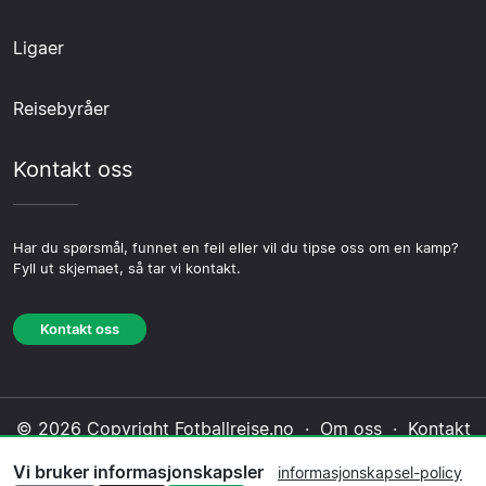
Ligaer
Reisebyråer
Kontakt oss
Har du spørsmål, funnet en feil eller vil du tipse oss om en kamp?
Fyll ut skjemaet, så tar vi kontakt.
Kontakt oss
© 2026 Copyright Fotballreise.no ·
Om oss
·
Kontakt
oss
·
Personvernerklæring
·
Informasjonskapsel-
Vi bruker informasjonskapsler
informasjonskapsel-policy
policy
·
Redaksjonell policy