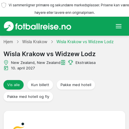
Vi sammenligner primære og sekundære markedsplasser. Prisene kan være
høyere eller lavere enn originalprisen.
Hjem
Hjem
Wisla Krakow
Wisla Krakow vs Widzew Lodz
Wisla Krakow vs Widzew Lodz
Lag
New Zealand, New Zealand
Ekstraklasa
Ligaer
10. april 2027
Reisebyråer
Vis alle
Kun billett
Pakke med hotell
Pakke med hotell og fly