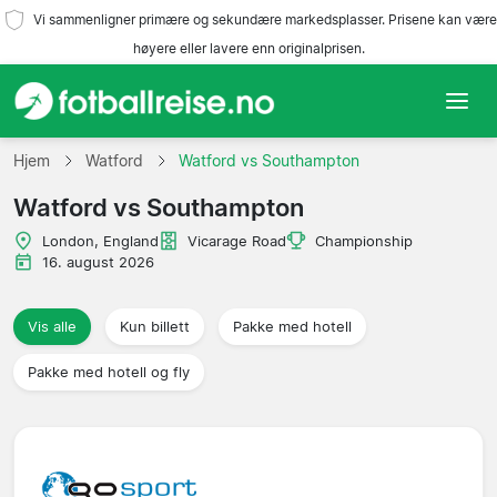
Vi sammenligner primære og sekundære markedsplasser. Prisene kan være
høyere eller lavere enn originalprisen.
Hjem
Hjem
Watford
Watford vs Southampton
Watford vs Southampton
Lag
London, England
Vicarage Road
Championship
Ligaer
16. august 2026
Reisebyråer
Vis alle
Kun billett
Pakke med hotell
Pakke med hotell og fly