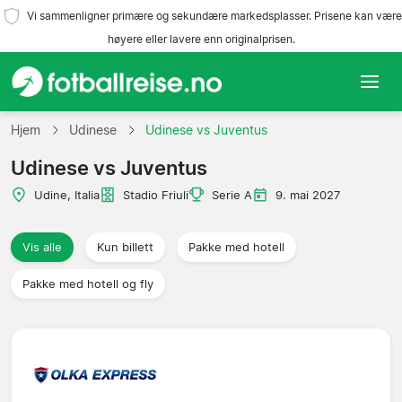
Vi sammenligner primære og sekundære markedsplasser. Prisene kan være
høyere eller lavere enn originalprisen.
Hjem
Hjem
Udinese
Udinese vs Juventus
Udinese vs Juventus
Lag
Udine, Italia
Stadio Friuli
Serie A
9. mai 2027
Ligaer
Vis alle
Kun billett
Pakke med hotell
Reisebyråer
Pakke med hotell og fly