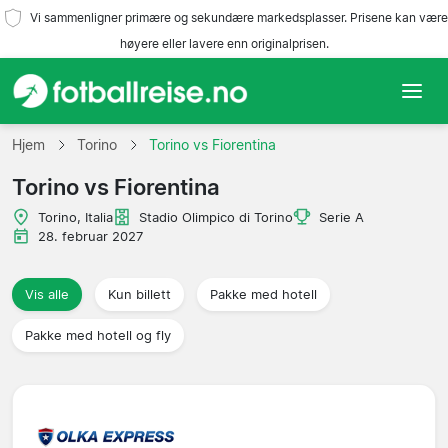
Vi sammenligner primære og sekundære markedsplasser. Prisene kan være
høyere eller lavere enn originalprisen.
Hjem
Hjem
Torino
Torino vs Fiorentina
Torino vs Fiorentina
Lag
Torino, Italia
Stadio Olimpico di Torino
Serie A
Ligaer
28. februar 2027
Reisebyråer
Vis alle
Kun billett
Pakke med hotell
Pakke med hotell og fly