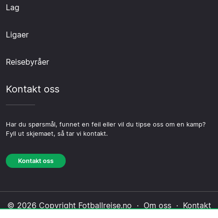
Lag
Ligaer
Reisebyråer
Kontakt oss
Har du spørsmål, funnet en feil eller vil du tipse oss om en kamp?
Fyll ut skjemaet, så tar vi kontakt.
Kontakt oss
© 2026 Copyright Fotballreise.no ·
Om oss
·
Kontakt
oss
·
Personvernerklæring
·
Informasjonskapsel-