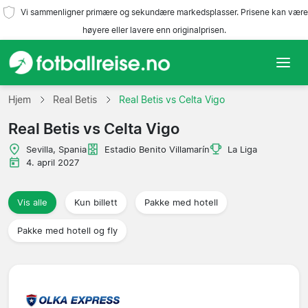
Vi sammenligner primære og sekundære markedsplasser. Prisene kan være
høyere eller lavere enn originalprisen.
Hjem
Hjem
Real Betis
Real Betis vs Celta Vigo
Real Betis vs Celta Vigo
Lag
Sevilla, Spania
Estadio Benito Villamarín
La Liga
Ligaer
4. april 2027
Reisebyråer
Vis alle
Kun billett
Pakke med hotell
Pakke med hotell og fly