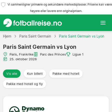
Vi sammenligner primære og sekundære markedsplasser. Prisene kan være
høyere eller lavere enn originalprisen.
Hjem
Hjem
Paris Saint Germain
Paris Saint Germain vs Lyon
Paris Saint Germain vs Lyon
Lag
Paris, Frankrike
Parc des Princes
Ligue 1
Ligaer
25. oktober 2026
Reisebyråer
Vis alle
Kun billett
Pakke med hotell
Pakke med hotell og fly