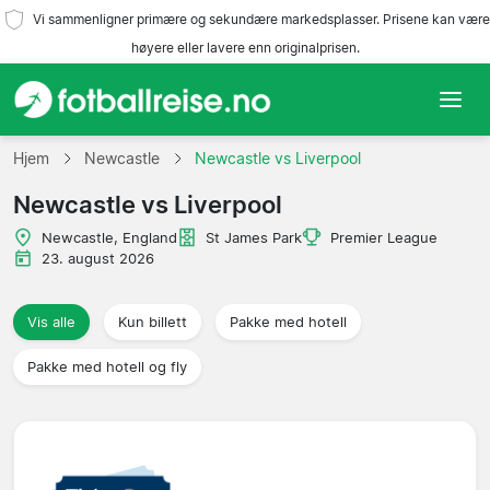
Vi sammenligner primære og sekundære markedsplasser. Prisene kan være
høyere eller lavere enn originalprisen.
Hjem
Hjem
Newcastle
Newcastle vs Liverpool
Newcastle vs Liverpool
Lag
Newcastle, England
St James Park
Premier League
Ligaer
23. august 2026
Reisebyråer
Vis alle
Kun billett
Pakke med hotell
Pakke med hotell og fly