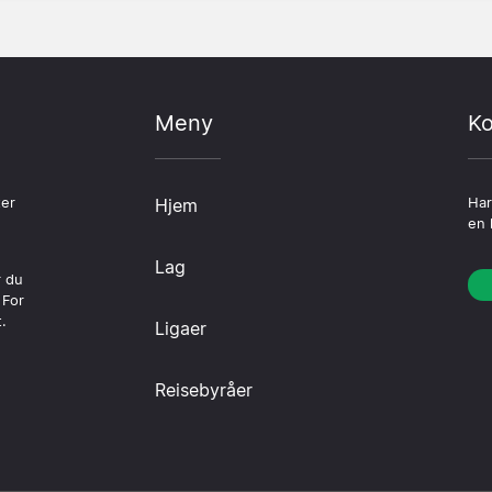
Meny
Ko
ter
Hjem
Har
en 
Lag
r du
 For
.
Ligaer
Reisebyråer