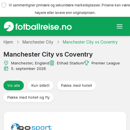
Vi sammenligner primære og sekundære markedsplasser. Prisene kan være
høyere eller lavere enn originalprisen.
Hjem
Hjem
Manchester City
Manchester City vs Coventry
Manchester City vs Coventry
Lag
Manchester, England
Etihad Stadium
Premier League
Ligaer
5. september 2026
Reisebyråer
Vis alle
Kun billett
Pakke med hotell
Pakke med hotell og fly