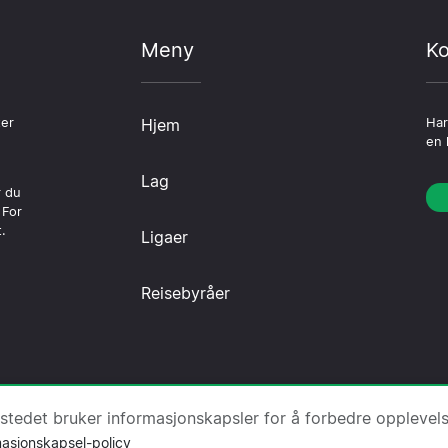
Meny
Ko
ter
Hjem
Har
en 
Lag
r du
 For
.
Ligaer
Reisebyråer
Om oss
·
Kontakt oss
·
Personvernerklæring
·
Informasjo
tstedet bruker informasjonskapsler for å forbedre opplevel
masjonskapsel-policy