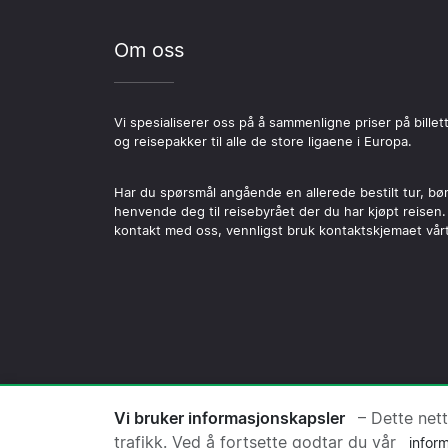
Om oss
Vi spesialiserer oss på å sammenligne priser på billet
og reisepakker til alle de store ligaene i Europa.
Har du spørsmål angående en allerede bestilt tur, bø
henvende deg til reisebyrået der du har kjøpt reisen.
kontakt med oss, vennligst bruk kontaktskjemaet vårt
© 2026 Copyright Fotballreise.no ·
Vi bruker informasjonskapsler
– Dette net
trafikk. Ved å fortsette godtar du vår
infor