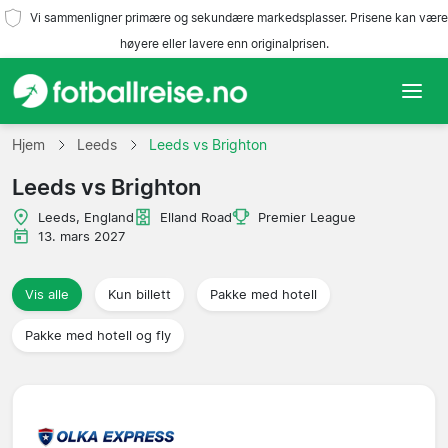
Vi sammenligner primære og sekundære markedsplasser. Prisene kan være
høyere eller lavere enn originalprisen.
Hjem
Hjem
Leeds
Leeds vs Brighton
Leeds vs Brighton
Lag
Leeds, England
Elland Road
Premier League
Ligaer
13. mars 2027
Reisebyråer
Vis alle
Kun billett
Pakke med hotell
Pakke med hotell og fly