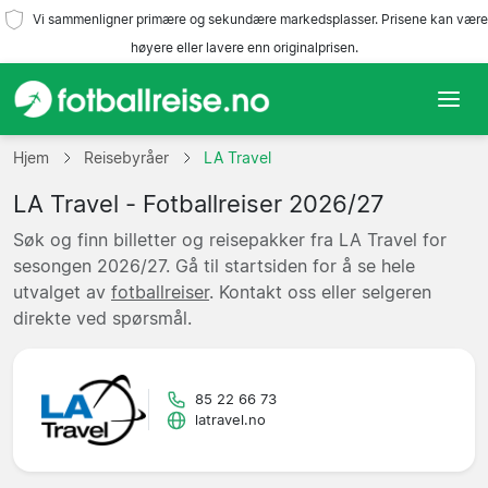
Vi sammenligner primære og sekundære markedsplasser. Prisene kan være
høyere eller lavere enn originalprisen.
Hjem
Hjem
Reisebyråer
LA Travel
LA Travel - Fotballreiser 2026/27
Lag
Søk og finn billetter og reisepakker fra LA Travel for
Ligaer
sesongen 2026/27. Gå til startsiden for å se hele
utvalget av
fotballreiser
. Kontakt oss eller selgeren
Reisebyråer
direkte ved spørsmål.
85 22 66 73
latravel.no