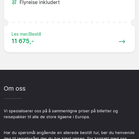
Flyreise inkludert
Les mer/Bestill
11 675,-
Om oss
Vi spesialiserer oss på å sammenligne priser på billetter og
reisepakker til alle de store ligaene i Europa.
Har du spørsmål angående en allerede bestilt tur, bør du henvende
deg til reisebyrået der du har kjøpt reisen. For kontakt med oss,