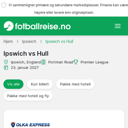
Vi sammenligner primære og sekundære markedsplasser. Prisene kan være
høyere eller lavere enn originalprisen.
Hjem
Hjem
Ipswich
Ipswich vs Hull
Ipswich vs Hull
Lag
Ipswich, England
Portman Road
Premier League
Ligaer
23. januar 2027
Reisebyråer
Vis alle
Kun billett
Pakke med hotell
Pakke med hotell og fly