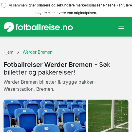
Vi sammenligner primære og sekundære markedsplasser. Prisene kan være
høyere eller lavere enn originalprisen.
Hjem
Hjem
Werder Bremen
Lag
Fotballreiser Werder Bremen
- Søk
Ligaer
billetter og pakkereiser!
Werder Bremen billetter & trygge pakker ·
Reisebyråer
Weserstadion, Bremen.