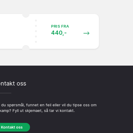
PRIS FRA
440,-
ntakt oss
 du spørsmål, funnet en feil eller vil du tipse oss om
kamp? Fyll ut skjemaet, så tar vi kontakt.
Kontakt oss