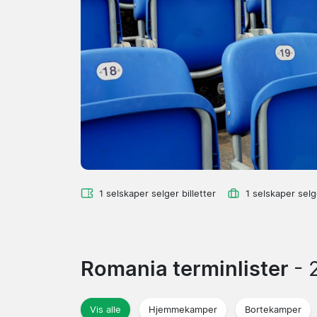
1 selskaper selger billetter
1 selskaper sel
Romania terminlister
- 
Vis alle
Hjemmekamper
Bortekamper