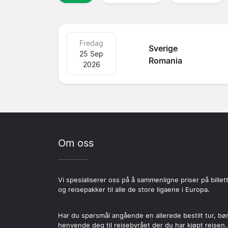
Fredag
Sverige
25 Sep
Romania
2026
Om oss
Vi spesialiserer oss på å sammenligne priser på billet
og reisepakker til alle de store ligaene i Europa.
Har du spørsmål angående en allerede bestilt tur, bø
henvende deg til reisebyrået der du har kjøpt reisen.