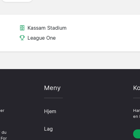
Kassam Stadium
League One
Meny
Ko
ter
Hjem
Har
en 
Lag
r du
 For