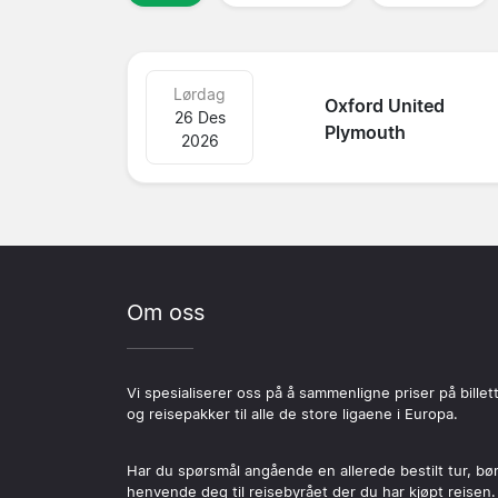
Lørdag
Oxford United
26 Des
Plymouth
2026
Om oss
Vi spesialiserer oss på å sammenligne priser på billet
og reisepakker til alle de store ligaene i Europa.
Har du spørsmål angående en allerede bestilt tur, bø
henvende deg til reisebyrået der du har kjøpt reisen.