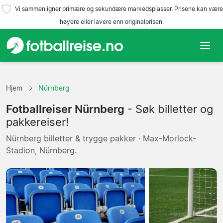
Vi sammenligner primære og sekundære markedsplasser. Prisene kan være
høyere eller lavere enn originalprisen.
Hjem
Hjem
Nürnberg
Lag
Fotballreiser Nürnberg
- Søk billetter og
Ligaer
pakkereiser!
Nürnberg billetter & trygge pakker · Max-Morlock-
Reisebyråer
Stadion, Nürnberg.