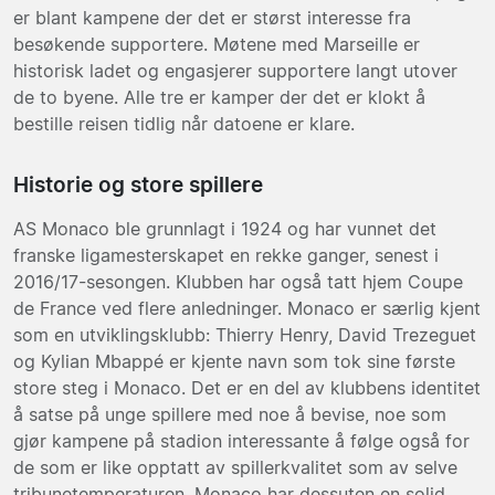
er blant kampene der det er størst interesse fra
besøkende supportere. Møtene med Marseille er
historisk ladet og engasjerer supportere langt utover
de to byene. Alle tre er kamper der det er klokt å
bestille reisen tidlig når datoene er klare.
Historie og store spillere
AS Monaco ble grunnlagt i 1924 og har vunnet det
franske ligamesterskapet en rekke ganger, senest i
2016/17-sesongen. Klubben har også tatt hjem Coupe
de France ved flere anledninger. Monaco er særlig kjent
som en utviklingsklubb: Thierry Henry, David Trezeguet
og Kylian Mbappé er kjente navn som tok sine første
store steg i Monaco. Det er en del av klubbens identitet
å satse på unge spillere med noe å bevise, noe som
gjør kampene på stadion interessante å følge også for
de som er like opptatt av spillerkvalitet som av selve
tribunetemperaturen. Monaco har dessuten en solid