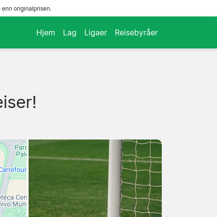
enn originalprisen.
Hjem
Lag
Ligaer
Reisebyråer
iser!