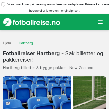
Vi sammenligner primære og sekundære markedsplasser. Prisene kan være
høyere eller lavere enn originalprisen.
Hjem
Hjem
Hartberg
Lag
Fotballreiser Hartberg
- Søk billetter og
Ligaer
pakkereiser!
Hartberg billetter & trygge pakker · New Zealand.
Reisebyråer