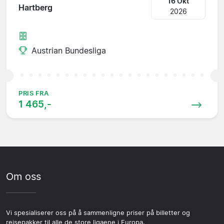
16 Okt
Hartberg
2026
Austrian Bundesliga
PRIS FRA
1 465,-
Om oss
Vi spesialiserer oss på å sammenligne priser på billetter og
reisepakker til alle de store ligaene i Europa.