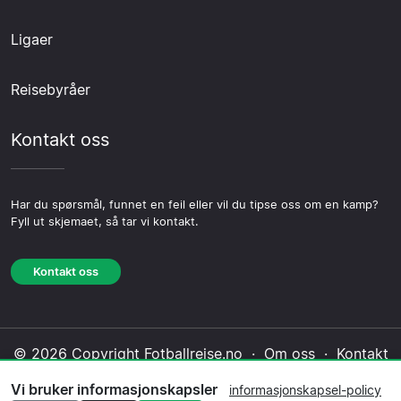
Ligaer
Reisebyråer
Kontakt oss
Har du spørsmål, funnet en feil eller vil du tipse oss om en kamp?
Fyll ut skjemaet, så tar vi kontakt.
Kontakt oss
© 2026 Copyright Fotballreise.no ·
Om oss
·
Kontakt
oss
·
Personvernerklæring
·
Informasjonskapsel-
Vi bruker informasjonskapsler
informasjonskapsel-policy
policy
·
Redaksjonell policy