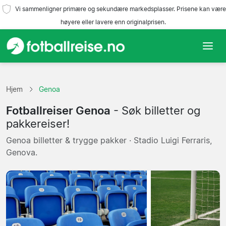
Vi sammenligner primære og sekundære markedsplasser. Prisene kan være
høyere eller lavere enn originalprisen.
Hjem
Hjem
Genoa
Lag
Fotballreiser Genoa
- Søk billetter og
Ligaer
pakkereiser!
Genoa billetter & trygge pakker · Stadio Luigi Ferraris,
Reisebyråer
Genova.