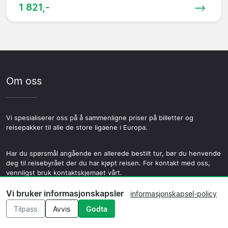
1 821,-
Om oss
Vi spesialiserer oss på å sammenligne priser på billetter og
reisepakker til alle de store ligaene i Europa.
Har du spørsmål angående en allerede bestilt tur, bør du henvende
deg til reisebyrået der du har kjøpt reisen. For kontakt med oss,
vennligst bruk kontaktskjemaet vårt.
Vi bruker informasjonskapsler
informasjonskapsel-policy
Tilpass
Avvis
Godta
Meny