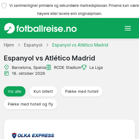
Vi sammenligner primære og sekundære markedsplasser. Prisene kan være
høyere eller lavere enn originalprisen.
Hjem
Hjem
Espanyol
Espanyol vs Atlético Madrid
Espanyol vs Atlético Madrid
Lag
Barcelona, Spania
RCDE Stadium
La Liga
Ligaer
18. oktober 2026
Reisebyråer
Vis alle
Kun billett
Pakke med hotell
Pakke med hotell og fly