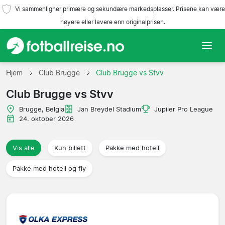
Vi sammenligner primære og sekundære markedsplasser. Prisene kan være
høyere eller lavere enn originalprisen.
Hjem
Hjem
Club Brugge
Club Brugge vs Stvv
Club Brugge vs Stvv
Lag
Brugge, Belgia
Jan Breydel Stadium
Jupiler Pro League
Ligaer
24. oktober 2026
Reisebyråer
Vis alle
Kun billett
Pakke med hotell
Pakke med hotell og fly