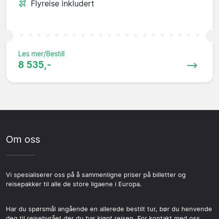
Flyreise inkludert
Les mer/Bestill
8 535,-
Om oss
Vi spesialiserer oss på å sammenligne priser på billetter og
reisepakker til alle de store ligaene i Europa.
Har du spørsmål angående en allerede bestilt tur, bør du henvende
deg til reisebyrået der du har kjøpt reisen. For kontakt med oss,