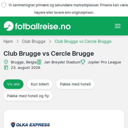
Vi sammenligner primære og sekundære markedsplasser. Prisene kan være
høyere eller lavere enn originalprisen.
Hjem
Hjem
Club Brugge
Club Brugge vs Cercle Brugge
Club Brugge vs Cercle Brugge
Lag
Brugge, Belgia
Jan Breydel Stadium
Jupiler Pro League
Ligaer
23. august 2026
Reisebyråer
Vis alle
Kun billett
Pakke med hotell
Pakke med hotell og fly