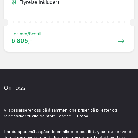
Flyreise inkludert
Les mer/Bestill
6 805,-
Om oss
Vi spesialiserer oss på å sammenligne priser på billetter og
reisepakker til alle de store ligaene i Europa.
Har du spørsmål angående en allerede bestilt tur, bør du henvende
deg til reisebyrået der du har kjøpt reisen. For kontakt med oss,