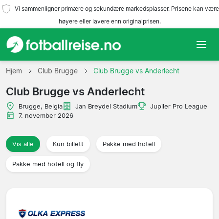
Vi sammenligner primære og sekundære markedsplasser. Prisene kan være
høyere eller lavere enn originalprisen.
Hjem
Hjem
Club Brugge
Club Brugge vs Anderlecht
Club Brugge vs Anderlecht
Lag
Brugge, Belgia
Jan Breydel Stadium
Jupiler Pro League
Ligaer
7. november 2026
Reisebyråer
Vis alle
Kun billett
Pakke med hotell
Pakke med hotell og fly