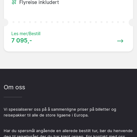
Flyreise inkludert
Les mer/Bestill
7 095,-
Om oss
Vi spesialiserer oss på å sammenligne priser på billetter og
reisepakker til alle de store ligaene i Europa.
Har du spørsmål angående en allerede bestilt tur, bør du henvende
deg til reisebyrået der du har kjøpt reisen. For kontakt med oss,